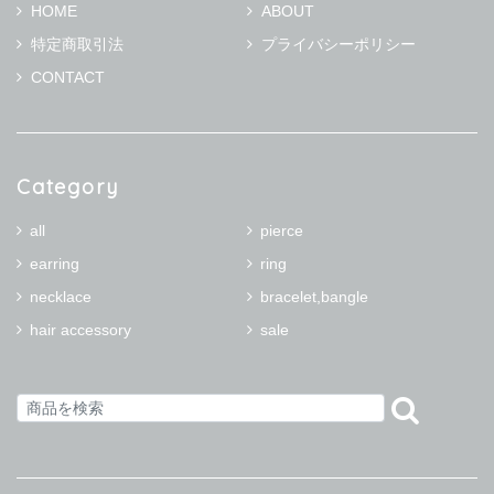
HOME
ABOUT
特定商取引法
プライバシーポリシー
CONTACT
Category
all
pierce
earring
ring
necklace
bracelet,bangle
hair accessory
sale