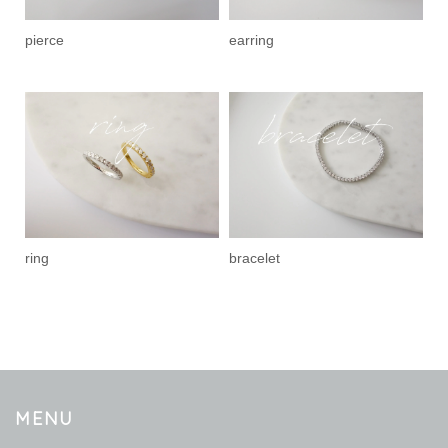
pierce
earring
ring
bracelet
MENU